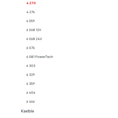
4 270
4 276
6 059
6 068 12V
6 068 24V
6 076
6 081 PowerTech
6 303
6 329
6 359
6 404
6 466
Kaelble