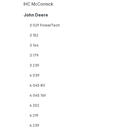
IHC McCormick
John Deere
3 029 PowerTech
3 152
3 164
3 179
3 239
4 039
4 045 8V
4 045 16V
4 202
4 219
4 239