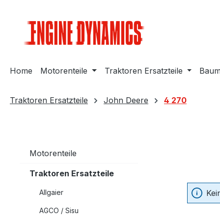
m Hauptinhalt springen
Zur Suche springen
Zur Hauptnavigation springen
Home
Motorenteile
Traktoren Ersatzteile
Bauma
Traktoren Ersatzteile
John Deere
4 270
Motorenteile
Traktoren Ersatzteile
Allgaier
Kei
AGCO / Sisu