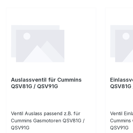
Auslassventil für Cummins
Einlassv
QSV81G / QSV91G
QSV81G 
Ventil Auslass passend z.B. für
Ventil Ein
Cummins Gasmotoren QSV81G /
Cummins 
QSV91G
QSV91G