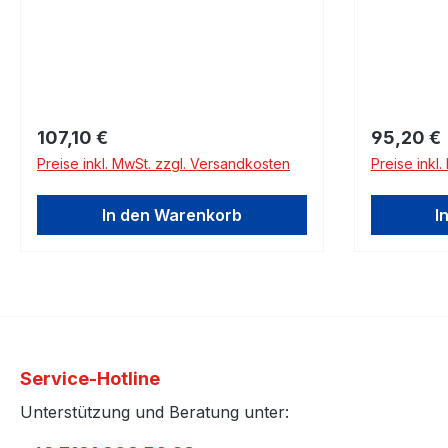
Regulärer Preis:
Regulärer
107,10 €
95,20 €
Preise inkl. MwSt. zzgl. Versandkosten
Preise inkl
In den Warenkorb
I
Service-Hotline
Unterstützung und Beratung unter: