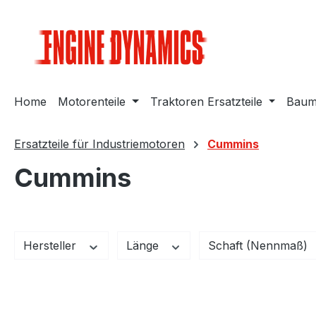
m Hauptinhalt springen
Zur Suche springen
Zur Hauptnavigation springen
Home
Motorenteile
Traktoren Ersatzteile
Bauma
Ersatzteile für Industriemotoren
Cummins
Cummins
Hersteller
Länge
Schaft (Nennmaß)