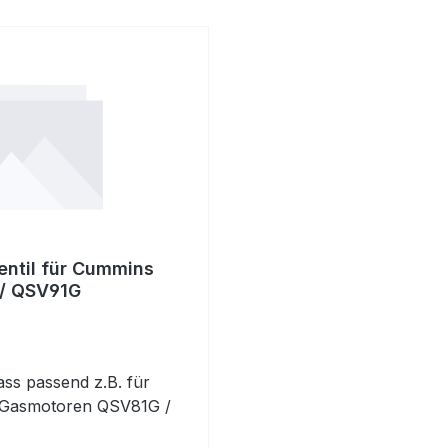
entil für Cummins
/ QSV91G
lass passend z.B. für
Gasmotoren QSV81G /