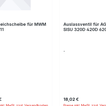
leichscheibe für MWM
Auslassventil für A
11
SISU 320D 420D 62
-
rer Preis:
Regulärer Preis:
€
18,02 €
inkl. MwSt. zzgl. Versandkosten
Preise inkl. MwSt. zzgl. Ve