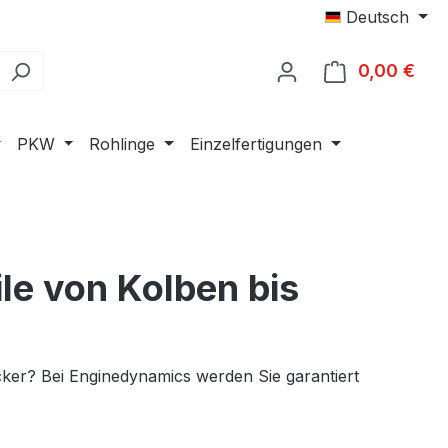
Deutsch
0,00 €
Ware
PKW
Rohlinge
Einzelfertigungen
ile von Kolben bis
cker? Bei Enginedynamics werden Sie garantiert