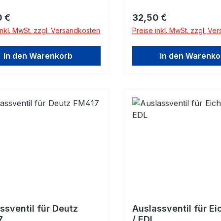
rer Preis:
Regulärer Preis:
0 €
32,50 €
inkl. MwSt. zzgl. Versandkosten
Preise inkl. MwSt. zzgl. Ve
In den Warenkorb
In den Warenko
ssventil für Deutz
Auslassventil für E
7
/ EDL