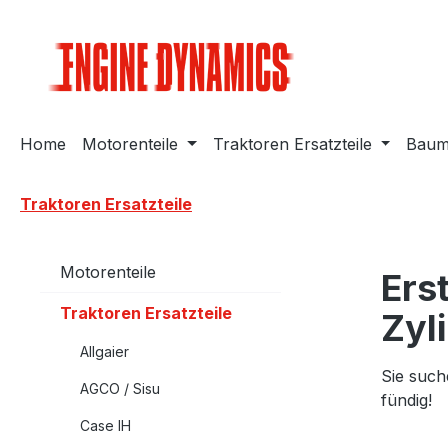
m Hauptinhalt springen
Zur Suche springen
Zur Hauptnavigation springen
Home
Motorenteile
Traktoren Ersatzteile
Bauma
Traktoren Ersatzteile
Motorenteile
Ers
Traktoren Ersatzteile
Zyl
Allgaier
Sie such
AGCO / Sisu
fündig!
Case IH