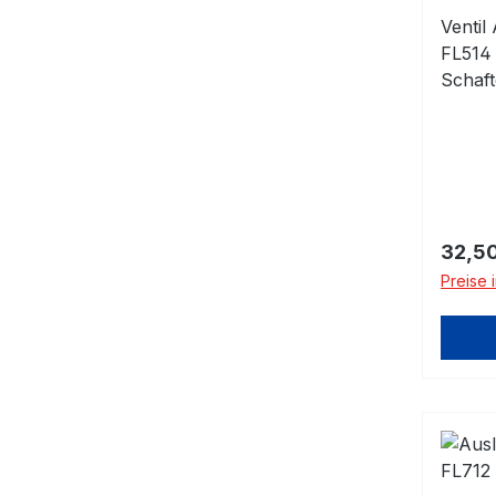
Ventil
FL514
Schaf
Regulä
32,50
Preise 