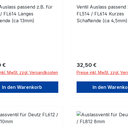
 Auslass passend z.B. für
Ventil Auslass passend 
 / FL614 Langes
FL514 / FL614 Kurzes
tende (ca 13mm)
Schaftende (ca 4,5mm)
rer Preis:
Regulärer Preis:
 €
32,50 €
inkl. MwSt. zzgl. Versandkosten
Preise inkl. MwSt. zzgl. Ve
In den Warenkorb
In den Warenko