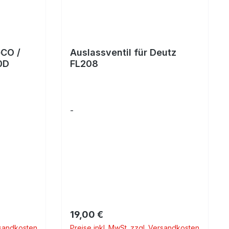
GCO /
Auslassventil für Deutz
0D
FL208
-
Regulärer Preis:
19,00 €
rsandkosten
Preise inkl. MwSt. zzgl. Versandkosten