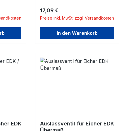
Regulärer Preis:
17,09 €
rsandkosten
Preise inkl. MwSt. zzgl. Versandkosten
rb
In den Warenkorb
icher EDK
Auslassventil für Eicher EDK
Übermaß