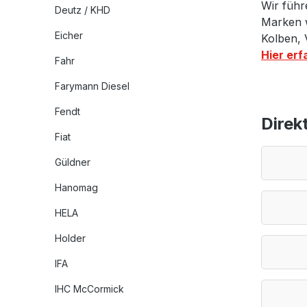
Wir führ
Deutz / KHD
Marken w
Eicher
Kolben, 
Hier erf
Fahr
Farymann Diesel
Fendt
Direk
Fiat
Güldner
Hanomag
HELA
Holder
IFA
IHC McCormick