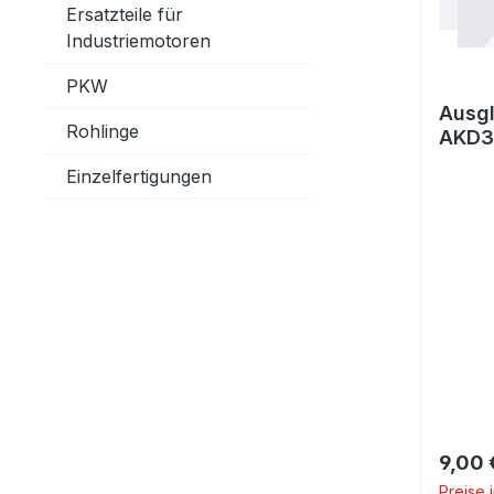
Ersatzteile für
Industriemotoren
PKW
Ausg
Rohlinge
AKD3
Einzelfertigungen
Regulä
9,00 
Preise 