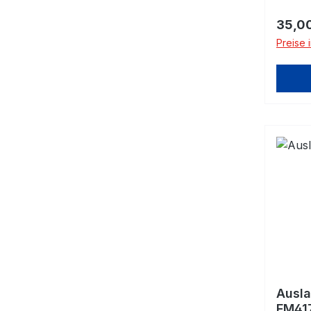
Regulä
35,0
Preise 
Ausla
FM41