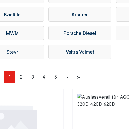
Kaelble
Kramer
MWM
Porsche Diesel
Steyr
Valtra Valmet
Seite
Seite
Seite
Seite
Seite
1
2
3
4
5