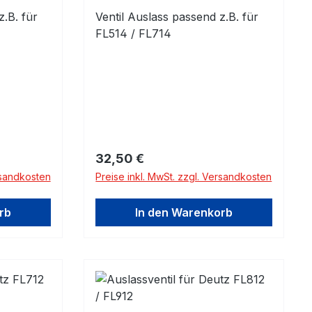
z.B. für
Ventil Auslass passend z.B. für
FL514 / FL714
Regulärer Preis:
32,50 €
rsandkosten
Preise inkl. MwSt. zzgl. Versandkosten
rb
In den Warenkorb