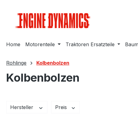
m Hauptinhalt springen
Zur Suche springen
Zur Hauptnavigation springen
Home
Motorenteile
Traktoren Ersatzteile
Bauma
Rohlinge
Kolbenbolzen
Kolbenbolzen
Hersteller
Preis