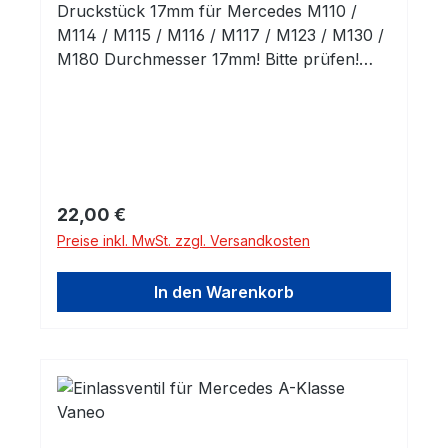
Druckstück 17mm für Mercedes M110 /
M114 / M115 / M116 / M117 / M123 / M130 /
M180 Durchmesser 17mm! Bitte prüfen!
Höhe 4,5mm (Standardmaß)
Regulärer Preis:
22,00 €
Preise inkl. MwSt. zzgl. Versandkosten
In den Warenkorb