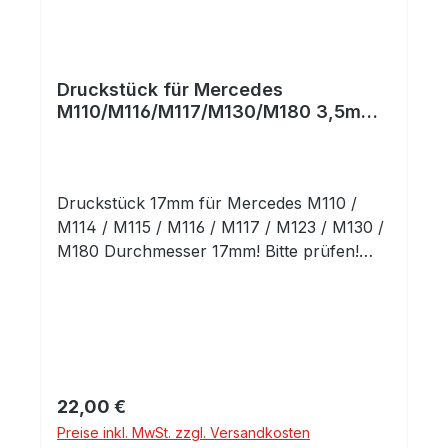
Druckstück für Mercedes
M110/M116/M117/M130/M180 3,5mm
Rep.-Maß
Druckstück 17mm für Mercedes M110 /
M114 / M115 / M116 / M117 / M123 / M130 /
M180 Durchmesser 17mm! Bitte prüfen!
Höhe 3,5mm (1. Reperaturmaß)
Regulärer Preis:
22,00 €
Preise inkl. MwSt. zzgl. Versandkosten