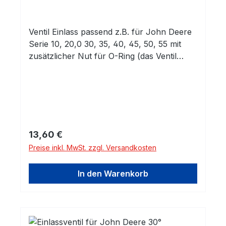
Ventil Einlass passend z.B. für John Deere
Serie 10, 20,0 30, 35, 40, 45, 50, 55 mit
zusätzlicher Nut für O-Ring (das Ventil
ohne Nut für den O-Ring finden Sie in
einem anderen Angebot) 45° Sitzwinkel
(das Ventil mit 30° Sitzwinkel finden Sie in
einem anderen Angebot)
Regulärer Preis:
13,60 €
Preise inkl. MwSt. zzgl. Versandkosten
In den Warenkorb