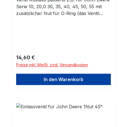
Serie 10, 20,0 30, 35, 40, 45, 50, 55 mit
zusätzlicher Nut für O-Ring (das Ventil
ohne Nut für den O-Ring finden Sie in
einem anderen Angebot)
Regulärer Preis:
14,60 €
Preise inkl. MwSt. zzgl. Versandkosten
In den Warenkorb