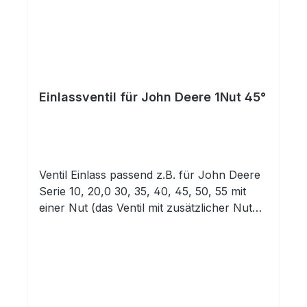
Einlassventil für John Deere 1Nut 45°
Ventil Einlass passend z.B. für John Deere
Serie 10, 20,0 30, 35, 40, 45, 50, 55 mit
einer Nut (das Ventil mit zusätzlicher Nut
für den O-Ring finden Sie in einem anderen
Angebot) 45° Sitzwinkel (das Ventil mit 30°
Sitzwinkel finden Sie in einem anderen
Angebot)