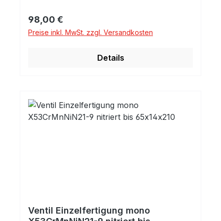
auf Anfrage! Bimetallisch und andere
Materialien auf Anfrage! Ideal für Oldtimer
Regulärer Preis:
98,00 €
Rennsport / Tuning Traktor
Preise inkl. MwSt. zzgl. Versandkosten
Industriemotoren
Details
Ventil Einzelfertigung mono