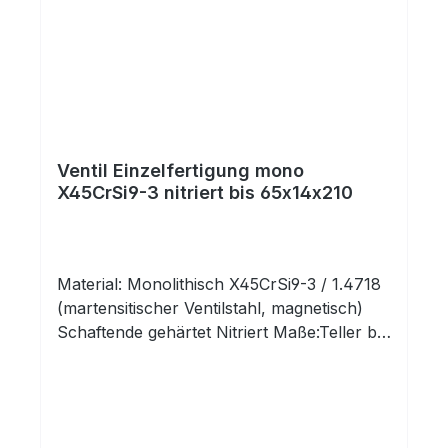
Ventil Einzelfertigung mono
X45CrSi9-3 nitriert bis 65x14x210
Material: Monolithisch X45CrSi9-3 / 1.4718
(martensitischer Ventilstahl, magnetisch)
Schaftende gehärtet Nitriert Maße:Teller bis
65mm DurchmesserSchaft bis 14mm
DurchmesserLänge bis 210mm Größere
Ventile bis Tellerdurchmesser 100mm!
Schaftdurchmesser 24mm! Länge 400mm