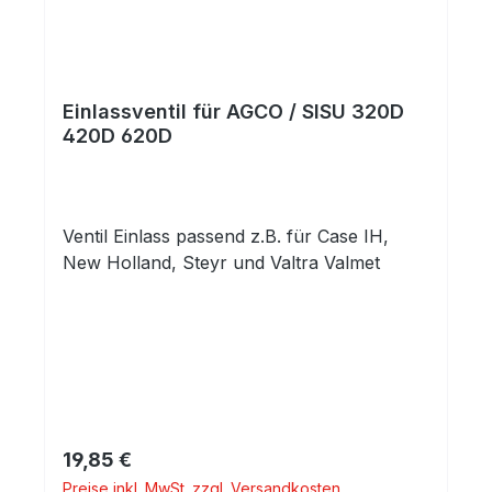
Einlassventil für AGCO / SISU 320D
420D 620D
Ventil Einlass passend z.B. für Case IH,
New Holland, Steyr und Valtra Valmet
Regulärer Preis:
19,85 €
Preise inkl. MwSt. zzgl. Versandkosten