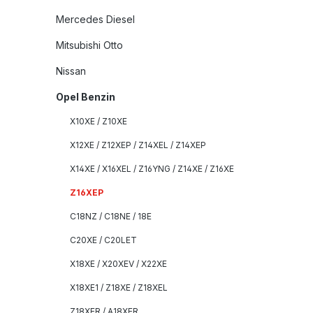
Mercedes Diesel
Mitsubishi Otto
Nissan
Opel Benzin
X10XE / Z10XE
X12XE / Z12XEP / Z14XEL / Z14XEP
X14XE / X16XEL / Z16YNG / Z14XE / Z16XE
Z16XEP
C18NZ / C18NE / 18E
C20XE / C20LET
X18XE / X20XEV / X22XE
X18XE1 / Z18XE / Z18XEL
Z18XER / A18XER