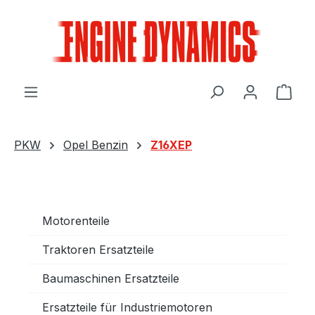
Zum Hauptinhalt springen
Ware
PKW
Opel Benzin
Z16XEP
Motorenteile
Traktoren Ersatzteile
Baumaschinen Ersatzteile
Ersatzteile für Industriemotoren