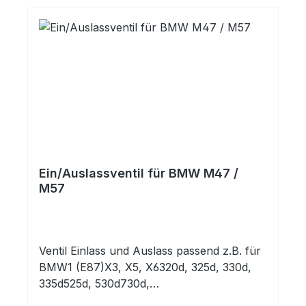
Ein/Auslassventil für BMW M47 /
M57
Ventil Einlass und Auslass passend z.B. für
BMW1 (E87)X3, X5, X6320d, 325d, 330d,
335d525d, 530d730d,
740d,Dimensionen:25,9x6,0x99,9Markenpro