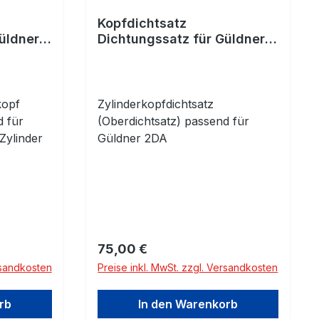
Kopfdichtsatz
üldner
Dichtungssatz für Güldner
2DA - Fahr, Kramer
kopf
Zylinderkopfdichtsatz
d für
(Oberdichtsatz) passend für
 Zylinder
Güldner 2DA
Regulärer Preis:
75,00 €
rsandkosten
Preise inkl. MwSt. zzgl. Versandkosten
rb
In den Warenkorb