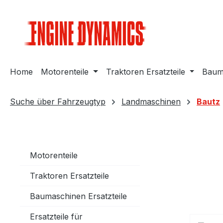
m Hauptinhalt springen
Zur Suche springen
Zur Hauptnavigation springen
Home
Motorenteile
Traktoren Ersatzteile
Bauma
Suche über Fahrzeugtyp
Landmaschinen
Bautz
Motorenteile
Traktoren Ersatzteile
Baumaschinen Ersatzteile
Ersatzteile für