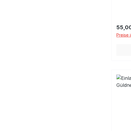
Regulä
55,0
Preise 