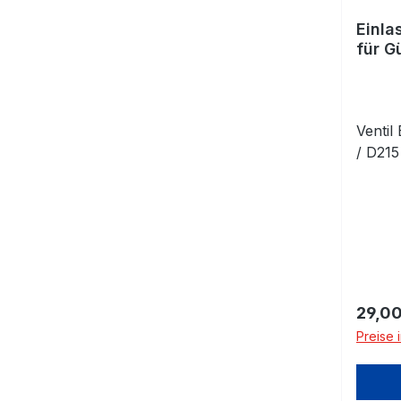
Einla
für G
Ventil
/ D21
Regulä
29,00
Preise 