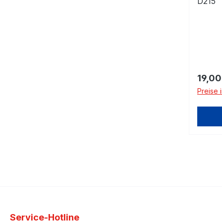
D215
Regulä
19,00
Preise 
Service-Hotline