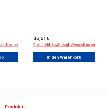
Regulärer Preis:
35,51 €
rsandkosten
Preise inkl. MwSt. zzgl. Versandkosten
rb
In den Warenkorb
Produkte