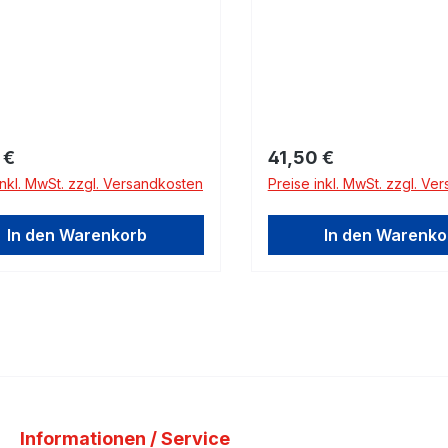
rer Preis:
Regulärer Preis:
 €
41,50 €
inkl. MwSt. zzgl. Versandkosten
Preise inkl. MwSt. zzgl. Ve
In den Warenkorb
In den Warenko
Informationen / Service