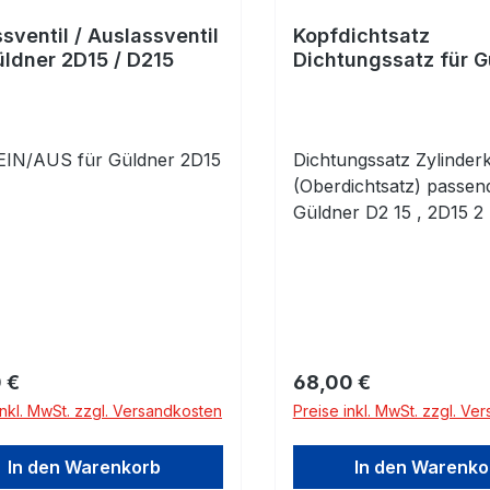
ssventil / Auslassventil
Kopfdichtsatz
üldner 2D15 / D215
Dichtungssatz für G
2D15 D215
 EIN/AUS für Güldner 2D15
Dichtungssatz Zylinder
5
(Oberdichtsatz) passen
Güldner D2 15 , 2D15 2
rer Preis:
Regulärer Preis:
 €
68,00 €
inkl. MwSt. zzgl. Versandkosten
Preise inkl. MwSt. zzgl. Ve
In den Warenkorb
In den Warenko