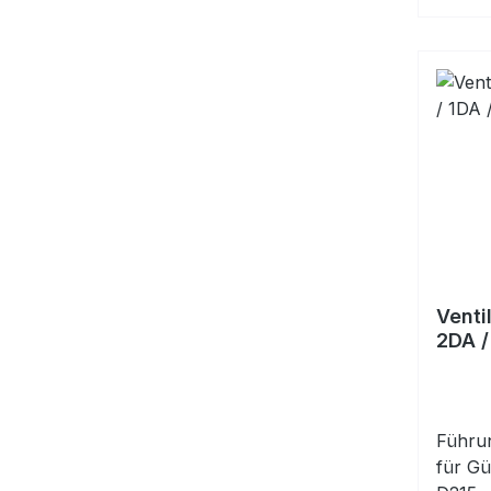
Venti
2DA /
Führun
für Gü