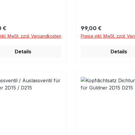
rer Preis:
Regulärer Preis:
0 €
99,00 €
inkl. MwSt. zzgl. Versandkosten
Preise inkl. MwSt. zzgl. Ve
Details
Details