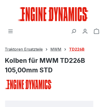
Zum Hauptinhalt springen
Ware
Traktoren Ersatzteile
MWM
TD226B
Kolben für MWM TD226B
105,00mm STD
Bildergalerie überspringen