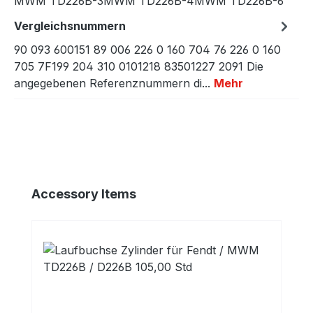
MWM TD226B-3MWM TD226B-4MWM TD226B-6
Vergleichsnummern
90 093 600151 89 006 226 0 160 704 76 226 0 160
705 7F199 204 310 0101218 83501227 2091 Die
angegebenen Referenznummern di...
Mehr
Produktgalerie überspringen
Accessory Items