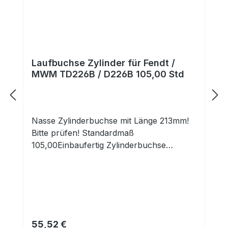
Laufbuchse Zylinder für Fendt /
MWM TD226B / D226B 105,00 Std
Nasse Zylinderbuchse mit Länge 213mm!
Bitte prüfen! Standardmaß
105,00Einbaufertig Zylinderbuchse
passend z.B. für MWM TD226B oder
D226B
Regulärer Preis:
55,52 €