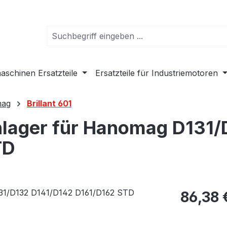
schinen Ersatzteile
Ersatzteile für Industriemotoren
ag
Brillant 601
nlager für Hanomag D131
TD
Regulärer Pr
86,38 