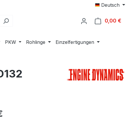
Deutsch
0,00 €
Ware
PKW
Rohlinge
Einzelfertigungen
/D132
eis:
€