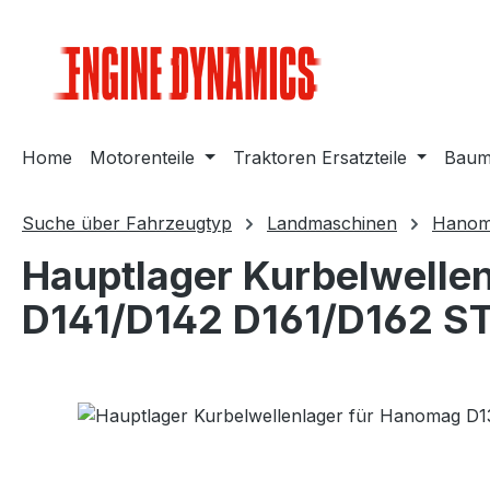
m Hauptinhalt springen
Zur Suche springen
Zur Hauptnavigation springen
Home
Motorenteile
Traktoren Ersatzteile
Bauma
Suche über Fahrzeugtyp
Landmaschinen
Hanom
Hauptlager Kurbelwelle
D141/D142 D161/D162 S
Bildergalerie überspringen