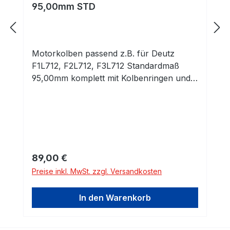
95,00mm STD
Motorkolben passend z.B. für Deutz
F1L712, F2L712, F3L712 Standardmaß
95,00mm komplett mit Kolbenringen und
Kolbenbolzen mit Clips
Regulärer Preis:
89,00 €
Preise inkl. MwSt. zzgl. Versandkosten
In den Warenkorb