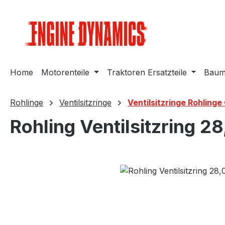
m Hauptinhalt springen
Zur Suche springen
Zur Hauptnavigation springen
Home
Motorenteile
Traktoren Ersatzteile
Bauma
Rohlinge
Ventilsitzringe
Ventilsitzringe Rohlinge
Rohling Ventilsitzring 28
Bildergalerie überspringen