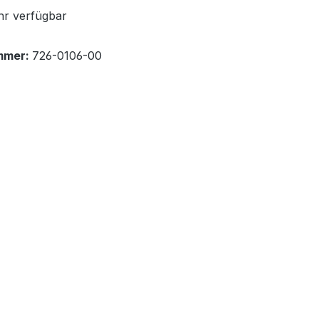
r verfügbar
mmer:
726-0106-00
"