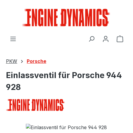
Zum Hauptinhalt springen
Ware
PKW
Porsche
Einlassventil für Porsche 944
928
Bildergalerie überspringen