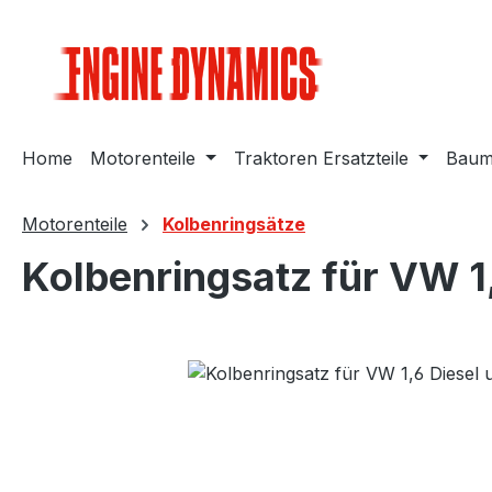
m Hauptinhalt springen
Zur Suche springen
Zur Hauptnavigation springen
Home
Motorenteile
Traktoren Ersatzteile
Bauma
Motorenteile
Kolbenringsätze
Kolbenringsatz für VW 1
Bildergalerie überspringen