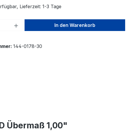
fügbar, Lieferzeit: 1-3 Tage
 Anzahl: Gib den gewünschten Wert ein 
In den Warenkorb
mmer:
144-0178-30
TD Übermaß 1,00"