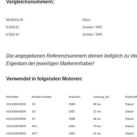
Vergleichsnummern:
08-405211-00
Götze
9-5018-10
Schöttle / NPR
9-5032-10
Schöttle / NPR
Die angegebenen Referenznummern dienen lediglich zu Verg
Eigentum der jeweiligen Markeninhaber!
Verwendet in folgenden Motoren:
Hersteller
Kennbuchstabe
Hubraum
Leistung_Kw
Kraftstof
VOLKSWAGEN
1G
2384
68 kw
Diesel
VOLKSWAGEN
1S
2387
51 kw
Diesel
VOLKSWAGEN
1V
1588
44 kw
Diesel
VOLKSWAGEN
ACL
2383
70 kw
Diesel
VOLKSWAGEN
ACT
2383
51 kw
Diesel